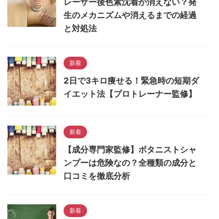
レーザー後色素沈着が消えない？発
生のメカニズムや消えるまでの経過
と対処法
新着
2日で3キロ痩せる！緊急時の短期ダ
イエット法【プロトレーナー監修】
新着
【成分専門家監修】ボタニストシャ
ンプーは危険なの？全種類の成分と
口コミを徹底分析
新着