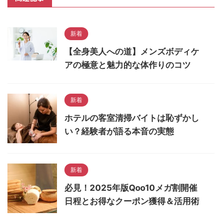
新着
【全身美人への道】メンズボディケ
アの極意と魅力的な体作りのコツ
新着
ホテルの客室清掃バイトは恥ずかし
い？経験者が語る本音の実態
新着
必見！2025年版Qoo10メガ割開催
日程とお得なクーポン獲得＆活用術